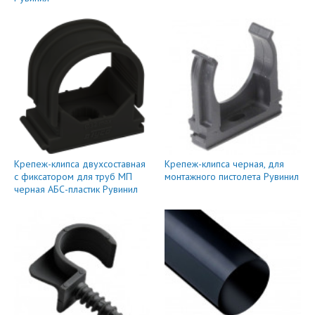
Крепеж-клипса двухсоставная
Крепеж-клипса черная, для
с фиксатором для труб МП
монтажного пистолета Рувинил
черная АБС-пластик Рувинил