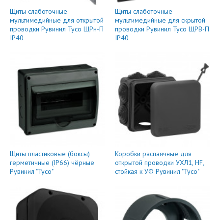
Щиты слаботочные
Щиты слаботочные
мультимедийные для открытой
мультимедийные для скрытой
проводки Рувинил Тусо ЩРн-П
проводки Рувинил Тусо ЩРВ-П
IP40
IP40
Щиты пластиковые (боксы)
Коробки распаячные для
герметичные (IP66) чёрные
открытой проводки УХЛ1, HF,
Рувинил "Тусо"
стойкая к УФ Рувинил "Тусо"