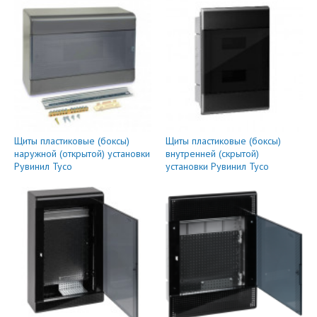
Щиты пластиковые (боксы)
Щиты пластиковые (боксы)
наружной (открытой) установки
внутренней (скрытой)
Рувинил Тусо
установки Рувинил Тусо