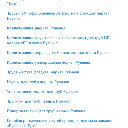
"Тусо"
Труба ПВХ гофрированная легкого типа с зондом черная
Рувинил
Крепеж-клипса (черная) Рувинил
Крепеж-клипса двухсоставная с фиксатором для труб МП
черная АБС-пластик Рувинил
Крепеж-клипса черная, для монтажного пистолета Рувинил
Крепеж-клипса универсальная черная Рувинил
Труба жесткая (гладкая) черная Рувинил
Муфты для трубы черные Рувинил
Углы соединительные для труб Рувинил
Тройники для труб черные Рувинил
Повороты гибкие для труб, черные Рувинил
Коробки распаячные открытой проводки для мини-каналов
«Рувинил» "Тусо"