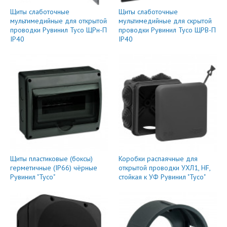
Щиты слаботочные
Щиты слаботочные
мультимедийные для открытой
мультимедийные для скрытой
проводки Рувинил Тусо ЩРн-П
проводки Рувинил Тусо ЩРВ-П
IP40
IP40
Щиты пластиковые (боксы)
Коробки распаячные для
герметичные (IP66) чёрные
открытой проводки УХЛ1, HF,
Рувинил "Тусо"
стойкая к УФ Рувинил "Тусо"