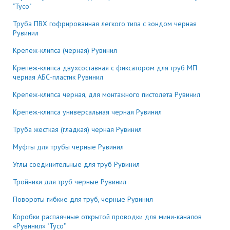
"Тусо"
Труба ПВХ гофрированная легкого типа с зондом черная
Рувинил
Крепеж-клипса (черная) Рувинил
Крепеж-клипса двухсоставная с фиксатором для труб МП
черная АБС-пластик Рувинил
Крепеж-клипса черная, для монтажного пистолета Рувинил
Крепеж-клипса универсальная черная Рувинил
Труба жесткая (гладкая) черная Рувинил
Муфты для трубы черные Рувинил
Углы соединительные для труб Рувинил
Тройники для труб черные Рувинил
Повороты гибкие для труб, черные Рувинил
Коробки распаячные открытой проводки для мини-каналов
«Рувинил» "Тусо"