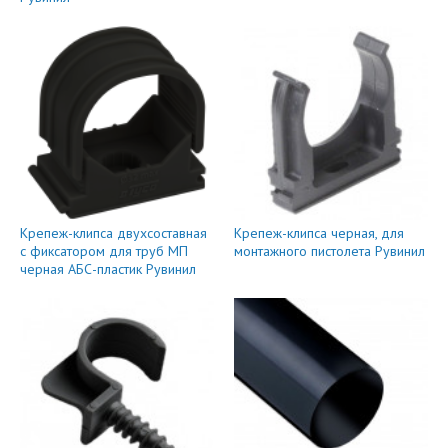
Крепеж-клипса двухсоставная
Крепеж-клипса черная, для
с фиксатором для труб МП
монтажного пистолета Рувинил
черная АБС-пластик Рувинил