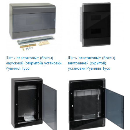
Щиты пластиковые (боксы)
Щиты пластиковые (боксы)
наружной (открытой) установки
внутренней (скрытой)
Рувинил Тусо
установки Рувинил Тусо